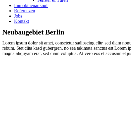
Fenster & Türen
Immobilienankauf
Referenzen
Jobs
Kontakt
Neubaugebiet Berlin
Lorem ipsum dolor sit amet, consetetur sadipscing elitr, sed diam non
rebum. Stet clita kasd gubergren, no sea takimata sanctus est Lorem i
magna aliquyam erat, sed diam voluptua. At vero eos et accusam et jus